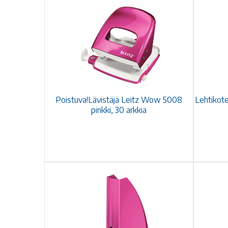
Poistuva!Lävistäjä Leitz Wow 5008
Lehtikot
pinkki, 30 arkkia