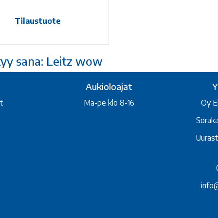
Tilaustuote
tyy sana: Leitz wow
Aukioloajat
Y
t
Ma-pe klo 8-16
Oy E
Sorak
Uurast
info