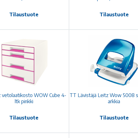
Tilaustuote
Tilaustuote
z vetolaatikosto WOW Cube 4-
TT Lävistäjä Leitz Wow 5008 si
ltk pinkki
arkkia
Tilaustuote
Tilaustuote