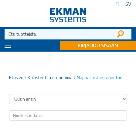
FI
SV
KIRJAUDU SISÄÄN
Toggle
navigation
Etusivu
Kalusteet ja ergonomia
Näppäimistön rannetuet