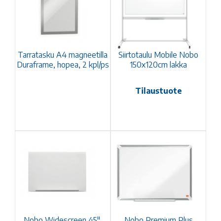
Tarratasku A4 magneetilla
Siirtotaulu Mobile Nobo
Duraframe, hopea, 2 kpl/ps
150x120cm lakka
Tilaustuote
Nobo Widescreen 45",
Nobo Premium Plus