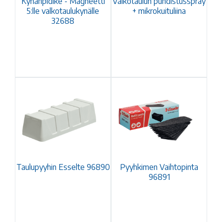
Kynänpidike - Magneetti
Valkotaulun puhdistusspray
5:lle valkotaulukynälle
+ mikrokuituliina
32688
Taulupyyhin Esselte 96890
Pyyhkimen Vaihtopinta
96891