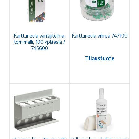
Karttaneula värilajitelma,
Karttaneula vihreä 747100
tornimalli, 100 kpl/rasia /
745600
Tilaustuote