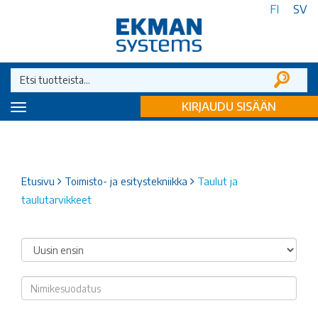
FI
SV
KIRJAUDU SISÄÄN
Toggle
navigation
Etusivu
Toimisto- ja esitystekniikka
Taulut ja
taulutarvikkeet