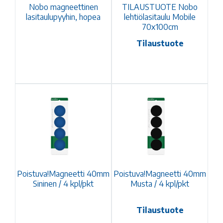
Nobo magneettinen
TILAUSTUOTE Nobo
lasitaulupyyhin, hopea
lehtiölasitaulu Mobile
70x100cm
Tilaustuote
Poistuva!Magneetti 40mm
Poistuva!Magneetti 40mm
Sininen / 4 kpl/pkt
Musta / 4 kpl/pkt
Tilaustuote