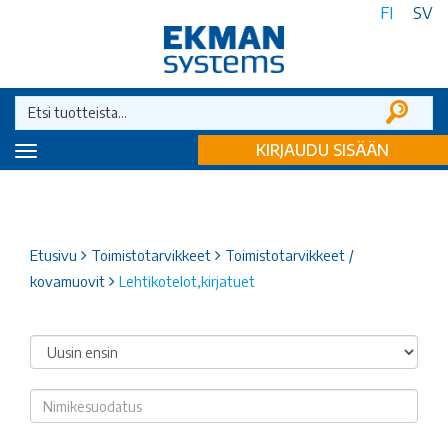
FI
SV
KIRJAUDU SISÄÄN
Toggle
navigation
Etusivu
Toimistotarvikkeet
Toimistotarvikkeet /
kovamuovit
Lehtikotelot,kirjatuet