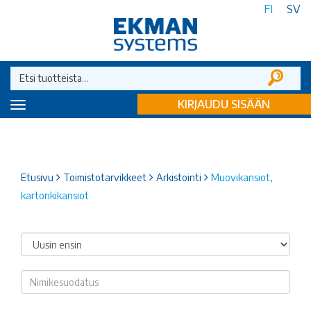
FI
SV
KIRJAUDU SISÄÄN
Toggle
navigation
Etusivu
Toimistotarvikkeet
Arkistointi
Muovikansiot,
kartonkikansiot