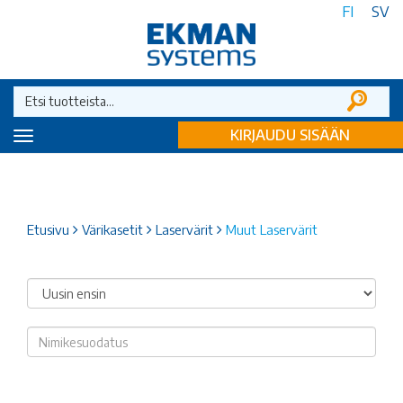
FI
SV
KIRJAUDU SISÄÄN
Toggle
navigation
Etusivu
Värikasetit
Laservärit
Muut Laservärit