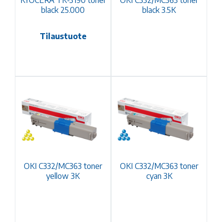
KYOCERA TK-3190 toner
OKI C332/MC363 toner
black 25.000
black 3.5K
Tilaustuote
OKI C332/MC363 toner
OKI C332/MC363 toner
yellow 3K
cyan 3K