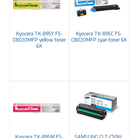
Kyocera TK-895Y FS-
Kyocera TK-895C FS-
C8020MFP yellow toner
C8020MFP cyan toner 6K
6K
Kyocera TK-895M FS-
SAMSUNG CLT-C506L