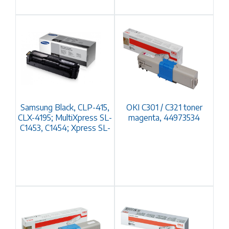
Samsung Black, CLP-415,
OKI C301 / C321 toner
CLX-4195; MultiXpress SL-
magenta, 44973534
C1453, C1454; Xpress SL-
C1404, C1810, C1860