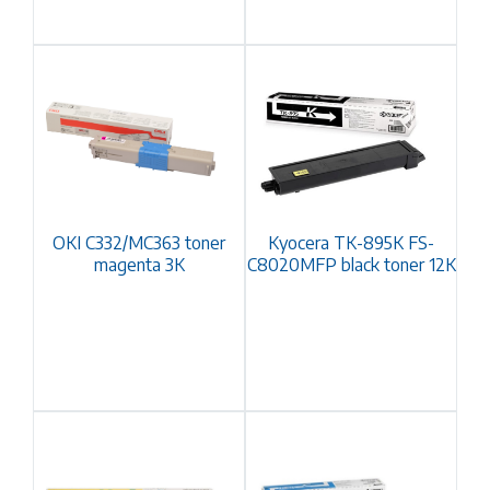
OKI C332/MC363 toner
Kyocera TK-895K FS-
magenta 3K
C8020MFP black toner 12K