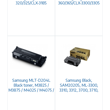
320/325/CLX-3185
360/365/CLX-3300/3305
Samsung MLT-D204L
Samsung Black,
Black toner, M3825 /
SAM20205, ML-3300,
M3875 / M4025 / M4075 /
3310, 3312, 3700, 3710,
3712, SCX-4833, 4835,
5637, 5639, 5737, 5739