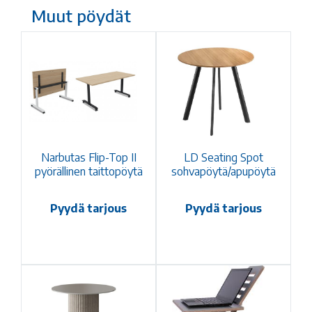
Muut pöydät
Narbutas Flip-Top II
LD Seating Spot
pyörällinen taittopöytä
sohvapöytä/apupöytä
Pyydä tarjous
Pyydä tarjous