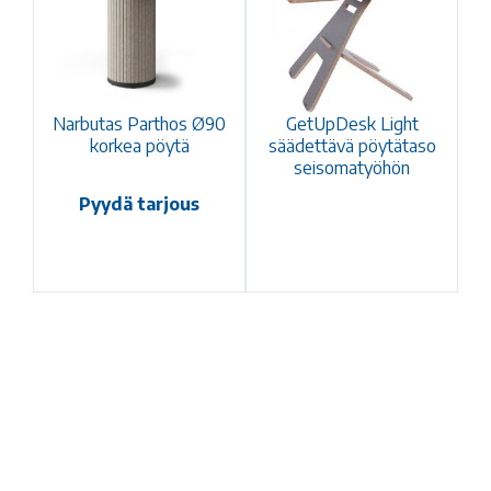
Narbutas Parthos Ø90
GetUpDesk Light
korkea pöytä
säädettävä pöytätaso
seisomatyöhön
Pyydä tarjous