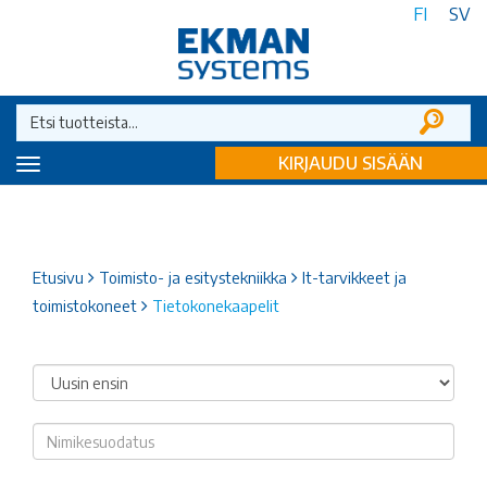
FI
SV
KIRJAUDU SISÄÄN
Toggle
navigation
Etusivu
Toimisto- ja esitystekniikka
It-tarvikkeet ja
toimistokoneet
Tietokonekaapelit