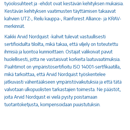
työolosuhteet ja -ehdot ovat kestävän kehityksen mukaisia.
Kestävän kehityksen vaatimusten täyttämisen takaavat
kahvien UTZ-, Reilu kauppa-, Rainforest Alliance- ja KRAV-
merkinnät.
Kaikki Arvid Nordquist -kahvit tulevat vastuullisesti
sertifioiduilta tiloilta, mikä takaa, että viljely on toteutettu
ihmisiä ja luontoa kunnioittaen. Ostajat valikoivat pavut
huolellisesti, jotta ne vastaisivat korkeita laatuvaatimuksia.
Paahtimot on ympäristösertifioitu ISO 14001-sertfikaatilla,
mikä tarkoittaa, että Arvid Nordquist työskentelee
jatkuvasti vähentääkseen ympäristövaikutuksia ja että tätä
valvotaan ulkopuolisten tarkastajien toimesta. Ne päästöt,
joita Arvid Nordquist ei vielä pysty poistamaan
tuotantoketjusta, kompensoidaan puuistutuksin.