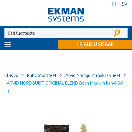
FI
SV
KIRJAUDU SISÄÄN
Toggle
navigation
Etusivu
Kahviotuotteet
Arvid Nordquist raaka-aineet
ARVID NORDQUIST ORIGINAL BLEND Bean Medium kahvi 6x1
kg