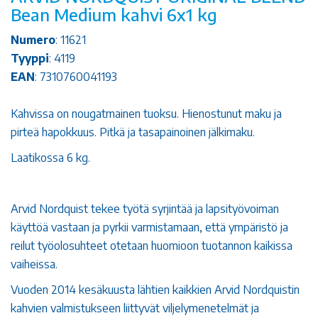
Bean Medium kahvi 6x1 kg
Numero
: 11621
Tyyppi
: 4119
EAN
: 7310760041193
Kahvissa on nougatmainen tuoksu. Hienostunut maku ja
pirteä hapokkuus. Pitkä ja tasapainoinen jälkimaku.
Laatikossa 6 kg.
Arvid Nordquist tekee työtä syrjintää ja lapsityövoiman
käyttöä vastaan ja pyrkii varmistamaan, että ympäristö ja
reilut työolosuhteet otetaan huomioon tuotannon kaikissa
vaiheissa.
Vuoden 2014 kesäkuusta lähtien kaikkien Arvid Nordquistin
kahvien valmistukseen liittyvät viljelymenetelmät ja