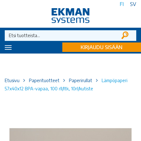
FI
SV
KIRJAUDU SISÄÄN
Toggle
navigation
Etusivu
Paperituotteet
Paperirullat
Lämpöpaperi
57x40x12 BPA-vapaa, 100 rll/ltk, 10rl/kutiste