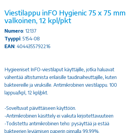
Viestilappu inFO Hygienic 75 x 75 mm
valkoinen, 12 kpl/pkt
Numero
: 12137
Tyyppi
: 5154-08
EAN
: 4044355792216
Hygieeniset InFO-viestilaput käyttäjille, jotka haluavat
vähentää altistumista erilaisille taudinaiheuttajille, kuten
bakteereille ja viruksille. Antimikrobinen viestilappu. 100
lappua/kpl, 12 kpl/pkt.
-Soveltuvat päivittäiseen käyttöön.
-Antimikrobinen käsittely ei vaikuta kirjoitettavuuteen
-Todistettu antimikrobinen teho: pysäyttää ja estää
bakteerien leviämisen paperin pinnalla 99,99%.