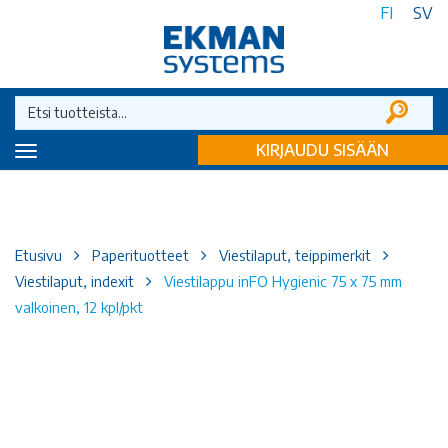
FI
SV
KIRJAUDU SISÄÄN
Toggle
navigation
Etusivu
Paperituotteet
Viestilaput, teippimerkit
Viestilaput, indexit
Viestilappu inFO Hygienic 75 x 75 mm
valkoinen, 12 kpl/pkt